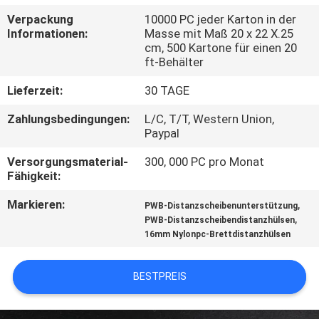
Verpackung
10000 PC jeder Karton in der
SITEMAP
Informationen:
Masse mit Maß 20 x 22 X.25
cm, 500 Kartone für einen 20
ft-Behälter
PRIVACY
Lieferzeit:
30 TAGE
POLICY
Zahlungsbedingungen:
L/C, T/T, Western Union,
Paypal
Versorgungsmaterial-
300, 000 PC pro Monat
Fähigkeit:
Markieren:
,
PWB-Distanzscheibenunterstützung
,
PWB-Distanzscheibendistanzhülsen
16mm Nylonpc-Brettdistanzhülsen
BESTPREIS