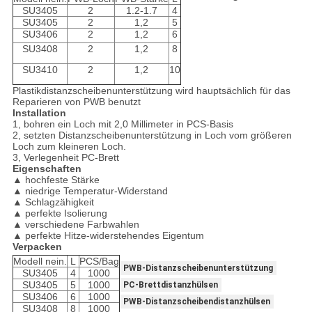
SU3405
2
1.2-1.7
4
SU3405
2
1,2
5
SU3406
2
1,2
6
SU3408
2
1,2
8
SU3410
2
1,2
10
Plastikdistanzscheibenunterstützung wird hauptsächlich für das
Reparieren von PWB benutzt
Installation
1, bohren ein Loch mit 2,0 Millimeter in PCS-Basis
2, setzten Distanzscheibenunterstützung in Loch vom größeren
Loch zum kleineren Loch.
3, Verlegenheit PC-Brett
Eigenschaften
▲ hochfeste Stärke
▲ niedrige Temperatur-Widerstand
▲ Schlagzähigkeit
▲ perfekte Isolierung
▲ verschiedene Farbwahlen
▲ perfekte Hitze-widerstehendes Eigentum
Verpacken
Modell nein.
L
PCS/Bag
PWB-Distanzscheibenunterstützung
SU3405
4
1000
SU3405
5
1000
PC-Brettdistanzhülsen
SU3406
6
1000
PWB-Distanzscheibendistanzhülsen
SU3408
8
1000