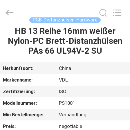
HARDWARE
CO.,
LTD.
All
Rights
PCB-Distanzhülsen-Hardware
Reserved.
HB 13 Reihe 16mm weißer
HAUS
Nylon-PC Brett-Distanzhülsen
PRODUKTE
PAs 66 UL94V-2 SU
ÜBER
Herkunftsort:
China
UNS
Markenname:
VDL
Zertifizierung:
ISO
FABRIK-
Modellnummer:
PS1001
AUSFLUG
Min Bestellmenge:
Verhandlung
QUALITÄTSKONTROLLE
Preis:
negotiable