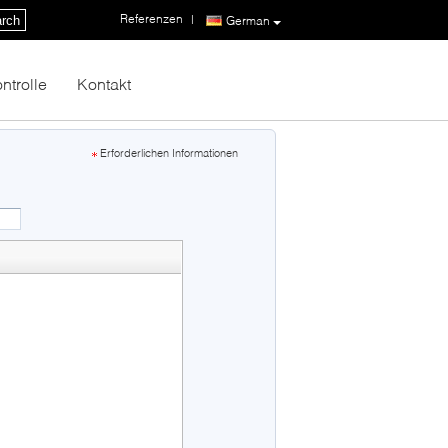
Referenzen
|
rch
German
ntrolle
Kontakt
Erforderlichen Informationen