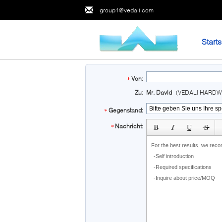
group1@vedali.com
Starts
Von:
Zu:
Mr. David
(VEDALI HARDW
Gegenstand:
subject
Nachricht: