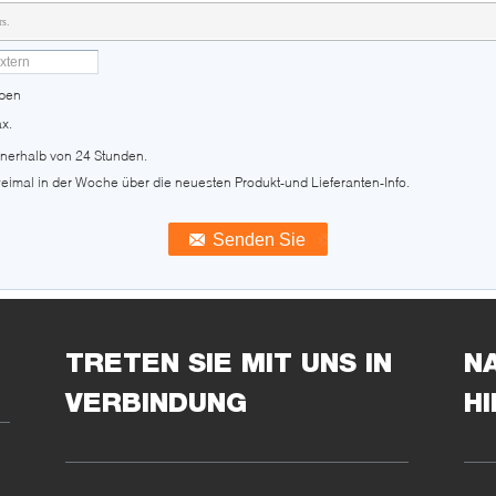
rs.
aben
x.
innerhalb von 24 Stunden.
weimal in der Woche über die neuesten Produkt-und Lieferanten-Info.
TRETEN SIE MIT UNS IN
N
VERBINDUNG
H