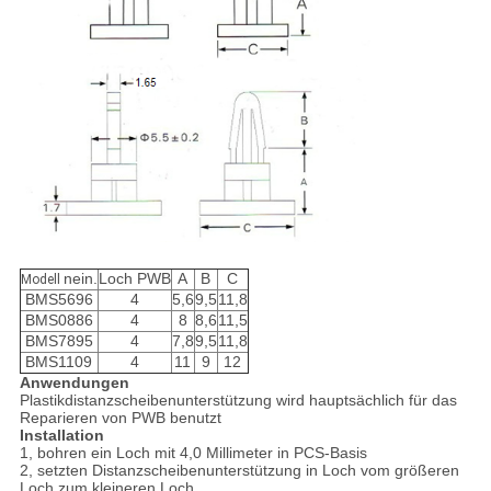
nein.
Loch PWB
A
B
C
Modell
BMS5696
4
5,6
9,5
11,8
BMS0886
4
8
8,6
11,5
BMS7895
4
7,8
9,5
11,8
BMS1109
4
11
9
12
Anwendungen
Plastikdistanzscheibenunterstützung wird hauptsächlich für das
Reparieren von PWB benutzt
Installation
1, bohren ein Loch mit 4,0 Millimeter in PCS-Basis
2, setzten Distanzscheibenunterstützung in Loch vom größeren
Loch zum kleineren Loch.