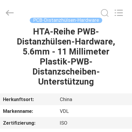
HARDWARE
CO.,
LTD.
All
Rights
PCB-Distanzhülsen-Hardware
Reserved.
HTA-Reihe PWB-
HAUS
Distanzhülsen-Hardware,
PRODUKTE
5.6mm - 11 Millimeter
Plastik-PWB-
ÜBER
Distanzscheiben-
UNS
Unterstützung
FABRIK-
Herkunftsort:
China
AUSFLUG
Markenname:
VDL
Zertifizierung:
ISO
QUALITÄTSKONTROLLE