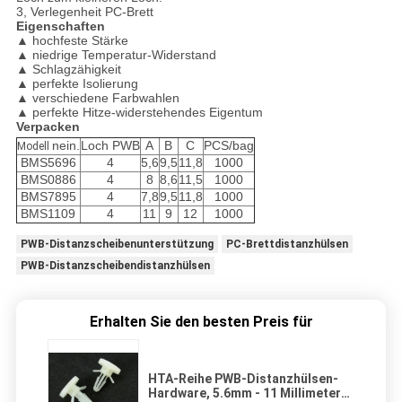
3, Verlegenheit PC-Brett
Eigenschaften
▲ hochfeste Stärke
▲ niedrige Temperatur-Widerstand
▲ Schlagzähigkeit
▲ perfekte Isolierung
▲ verschiedene Farbwahlen
▲ perfekte Hitze-widerstehendes Eigentum
Verpacken
nein.
Loch PWB
A
B
C
PCS/bag
Modell
BMS5696
4
5,6
9,5
11,8
1000
BMS0886
4
8
8,6
11,5
1000
BMS7895
4
7,8
9,5
11,8
1000
BMS1109
4
11
9
12
1000
PWB-Distanzscheibenunterstützung
PC-Brettdistanzhülsen
PWB-Distanzscheibendistanzhülsen
Erhalten Sie den besten Preis für
HTA-Reihe PWB-Distanzhülsen-
Hardware, 5.6mm - 11 Millimeter