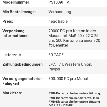
Modellnummer:
PS1009HTA
SITEMAP
Min Bestellmenge:
Verhandlung
Preis:
negotiable
PRIVACY
Verpackung
20000 PC pro Karton in der
POLICY
Informationen:
Masse mit Maß 20 x 22 X.25
cm, 500 Kartone zu einem 20
ft-Behälter
Lieferzeit:
30 TAGE
Zahlungsbedingungen:
L/C, T/T, Western Union,
Paypal
Versorgungsmaterial-
300, 000 PC pro Monat
Fähigkeit:
Markieren:
,
PWB-Distanzscheibenunterstützung
,
PWB-Distanzscheibendistanzhülsen
PWB-Distanzscheibenunterstützung
des Hb 12 Plastik-