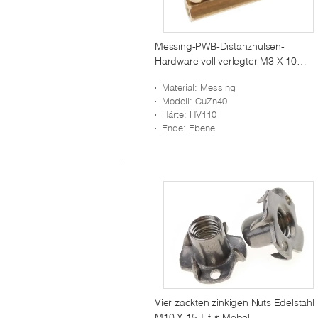
Messing-PWB-Distanzhülsen-
Hardware voll verlegter M3 X 10
Hexen-Distanzscheiben-Distanzhüls
Material
: Messing
für Elektronik
Modell
: CuZn40
Härte
: HV110
Ende
: Ebene
Vier zackten zinkigen Nuts Edelstahl
M10 X 15 T für Möbel