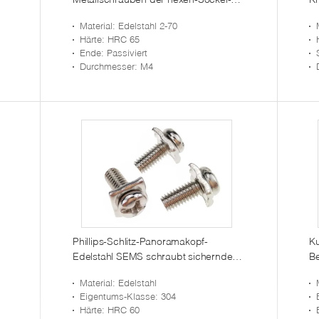
Kopfschrauben-M4
Ha
Material
: Edelstahl 2-70
Härte
: HRC 65
Ende
: Passiviert
Durchmesser
: M4
Phillips-Schlitz-Panoramakopf-
Ku
Edelstahl SEMS schraubt sichernde
Be
quadratische Waschmaschine M5
Sc
Material
: Edelstahl
Assemblied
fü
Eigentums-Klasse
: 304
Härte
: HRC 60