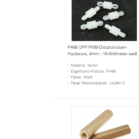
PA66 SPP PWB-Distanzhülsen-
Hardware, 4mm - 16-Millimeter-weiß
Nylon PWB-Distanzscheiben
Material
: Nylon
Eigentums-Klasse
: PA66
Farbe
: Weiß
Feuer Beständigkeit
: UL94V-2