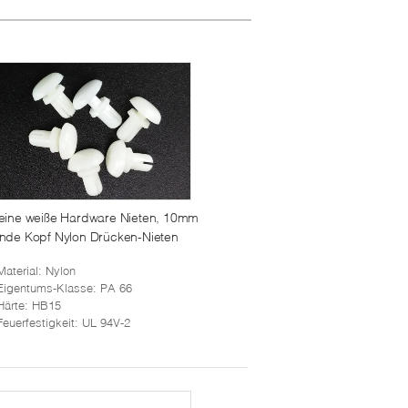
eine weiße Hardware Nieten, 10mm
nde Kopf Nylon Drücken-Nieten
Material
: Nylon
Eigentums-Klasse
: PA 66
Härte
: HB15
Feuerfestigkeit
: UL 94V-2