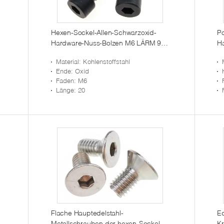
Hexen-Sockel-Allen-Schwarzoxid-
Po
Hardware-Nuss-Bolzen M6 LÄRM 912
Ha
en
Grad 10,9
K
Material
: Kohlenstoffstahl
Ende
: Oxid
Faden
: M6
Länge
: 20
Flache Hauptedelstahl-
E
Metallschrauben der hexen-Sockel-
Kr