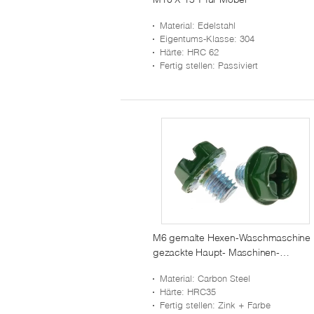
Material
: Edelstahl
Eigentums-Klasse
: 304
Härte
: HRC 62
Fertig stellen
: Passiviert
M6 gemalte Hexen-Waschmaschine
gezackte Haupt- Maschinen-
Schrauben-Stahl-Phillips-Schlitz-
Material
: Carbon Steel
Kombination
Härte
: HRC35
Fertig stellen
: Zink + Farbe