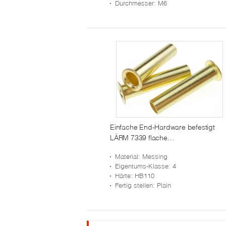
Durchmesser
: M6
Einfache End-Hardware befestigt
LÄRM 7339 flache
Hauptmessingrohrnieten
Material
: Messing
Eigentums-Klasse
: 4
Härte
: HB110
Fertig stellen
: Plain