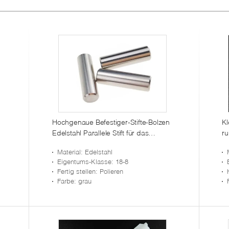
Hochgenaue Befestiger-Stifte-Bolzen
Kl
Edelstahl Parallele Stift für das
ru
Lokalisieren von Enden 6 x 30
Material
: Edelstahl
Millimeter
Eigentums-Klasse
: 18-8
Fertig stellen
: Polieren
Farbe
: grau