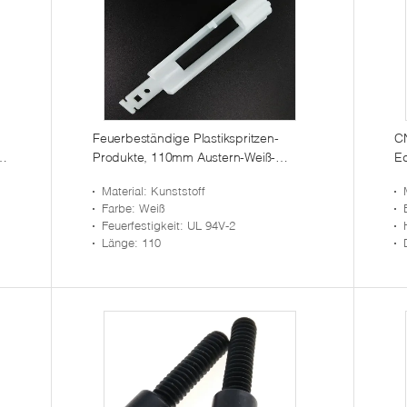
Feuerbeständige Plastikspritzen-
CN
e
Produkte, 110mm Austern-Weiß-
Ed
Plastikreduzierer
m
Material
: Kunststoff
Farbe
: Weiß
Feuerfestigkeit
: UL 94V-2
Länge
: 110