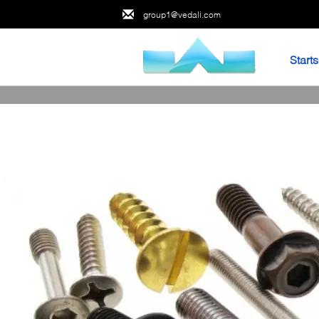
group1@vedali.com
Starts