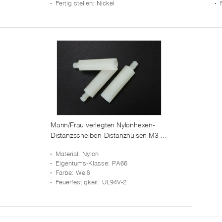
Fertig stellen
: Nickel
Mann/Frau verlegten Nylonhexen-
Distanzscheiben-Distanzhülsen M3 X
30 Millimeter UL94V-2
Material
: Nylon
Eigentums-Klasse
: PA66
Farbe
: Weiß
Feuerfestigkeit
: UL94V-2