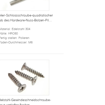
lier-Schlossschraube-quadratischer
ls des Hardware-Nuss-Bolzen-Pilz-
opf-SS M6
Material
: Edelstahl 304
Härte
: HRC60
Fertig stellen
: Polieren
Faden-Durchmesser
: M6
delstahl-Gewindeschneidschraube-
euz vertiefter flacher