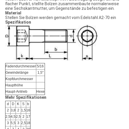
flacher Punkt, stellte Bolzen zusammenbaute normalerweise
eine Sechskantmutter, um Gegenstände zu befestigen ein.
Material
Stellen Sie Bolzen werden gemacht vom Edelstahl A2-70 ein
Spezifikation
Fadendurchmesser
5/16
Gewindelänge
1,5"
Kopfdurchmesser
Haupthöhe
Haupt-Antrieb
Hexe
Mehr Spezifikationen
d
D
K
S
b
2
3,8
2
1,5
16
2,5
4,5
2,5
2
17
3
5,5
3
2,5
18