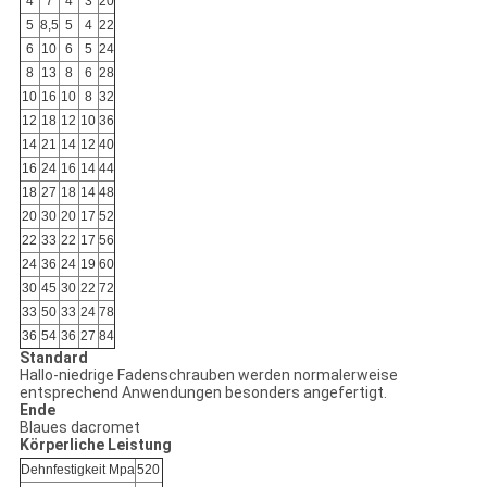
4
7
4
3
20
5
8,5
5
4
22
6
10
6
5
24
8
13
8
6
28
10
16
10
8
32
12
18
12
10
36
14
21
14
12
40
16
24
16
14
44
18
27
18
14
48
20
30
20
17
52
22
33
22
17
56
24
36
24
19
60
30
45
30
22
72
33
50
33
24
78
36
54
36
27
84
Standard
Hallo-niedrige Fadenschrauben werden normalerweise
entsprechend Anwendungen besonders angefertigt.
Ende
Blaues dacromet
Körperliche Leistung
Dehnfestigkeit Mpa
520