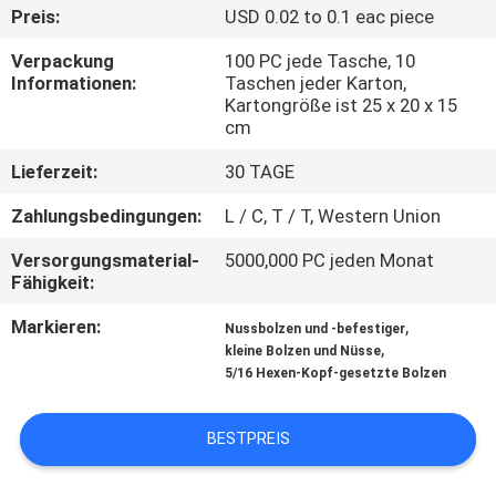
Preis:
USD 0.02 to 0.1 eac piece
SITEMAP
Verpackung
100 PC jede Tasche, 10
Informationen:
Taschen jeder Karton,
Kartongröße ist 25 x 20 x 15
PRIVACY
cm
POLICY
Lieferzeit:
30 TAGE
Zahlungsbedingungen:
L / C, T / T, Western Union
Versorgungsmaterial-
5000,000 PC jeden Monat
Fähigkeit:
Markieren:
,
Nussbolzen und -befestiger
,
kleine Bolzen und Nüsse
5/16 Hexen-Kopf-gesetzte Bolzen
BESTPREIS