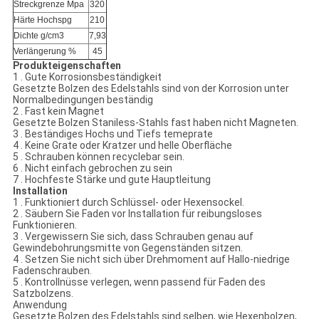
Streckgrenze Mpa
320
Härte Hochspg
210
Dichte g/cm3
7,93
Verlängerung %
45
Produkteigenschaften
1 . Gute Korrosionsbeständigkeit
Gesetzte Bolzen des Edelstahls sind von der Korrosion unter
Normalbedingungen beständig
2 . Fast kein Magnet
Gesetzte Bolzen Staniless-Stahls fast haben nicht Magneten.
3 . Beständiges Hochs und Tiefs temeprate
4 . Keine Grate oder Kratzer und helle Oberfläche
5 . Schrauben können recyclebar sein.
6 . Nicht einfach gebrochen zu sein
7 . Hochfeste Stärke und gute Hauptleitung
Installation
1 . Funktioniert durch Schlüssel- oder Hexensockel.
2 . Säubern Sie Faden vor Installation für reibungsloses
Funktionieren.
3 . Vergewissern Sie sich, dass Schrauben genau auf
Gewindebohrungsmitte von Gegenständen sitzen.
4 . Setzen Sie nicht sich über Drehmoment auf Hallo-niedrige
Fadenschrauben.
5 . Kontrollnüsse verlegen, wenn passend für Faden des
Satzbolzens.
Anwendung
Gesetzte Bolzen des Edelstahls sind selben, wie Hexenbolzen,