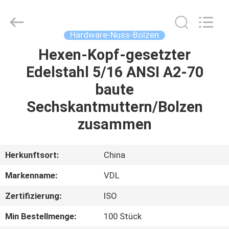
HARDWARE
CO.,
LTD.
All
Rights
Hardware-Nuss-Bolzen
Reserved.
Hexen-Kopf-gesetzter
HAUS
Edelstahl 5/16 ANSI A2-70
PRODUKTE
baute
Sechskantmuttern/Bolzen
ÜBER
zusammen
UNS
Herkunftsort:
China
FABRIK-
Markenname:
VDL
AUSFLUG
Zertifizierung:
ISO
QUALITÄTSKONTROLLE
Min Bestellmenge:
100 Stück