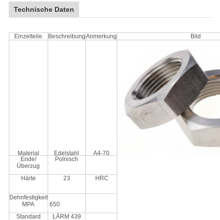
Technische Daten
Einzelteile
Beschreibung
Anmerkung
Bild
Material
Edelstahl
A4-70
Ende/
Polnisch
Überzug
Härte
23
HRC
Dehnfestigkeit
MPA
650
Standard
LÄRM 439