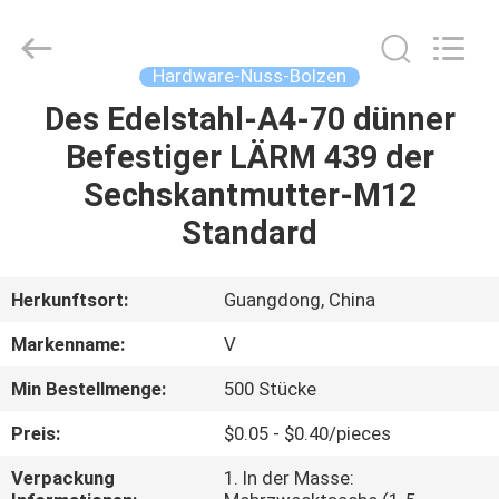
HARDWARE
CO.,
LTD.
All
Rights
Hardware-Nuss-Bolzen
Reserved.
Des Edelstahl-A4-70 dünner
HAUS
Befestiger LÄRM 439 der
PRODUKTE
Sechskantmutter-M12
Standard
ÜBER
UNS
Herkunftsort:
Guangdong, China
Markenname:
V
FABRIK-
Min Bestellmenge:
500 Stücke
AUSFLUG
Preis:
$0.05 - $0.40/pieces
QUALITÄTSKONTROLLE
Verpackung
1. In der Masse: