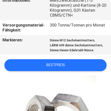
Informationen:
Mehrzwecktasche (1-5
Kilogramm) und Kartone (8-20
SITEMAP
Kilogramm), 0,01 Kästen
CBMS/CTN<
Versorgungsmaterial-
300 Tonne/Tonnen pro Monat
PRIVACY
Fähigkeit:
POLICY
Markieren:
,
Dünne M12 Sechskantmuttern
,
LÄRM 439 dünne Sechskantmuttern
Dünne Hexen-Edelstahl-Nüsse
BESTPREIS