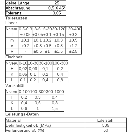
kleine Länge
25
Abschrägung
0,5 X 45°
Toleranz
0,05
Toleranzen
Linear
Niveau
0.5-0.3
3-6
6-30
30-120
120-400
f
±0.05
±0.05
±0.1
±0.15
±0.2
m
±0.1
±0.1
±0.2
±0.3
±0.5
c
±0.2
±0.3
±0.5
±0.8
±1.2
V
-
±0.5
±1
±1.5
±2.5
Flachheit
Niveau
0-10
10-30
30-100
100-300
H
0,02
0,06
0,1
0,2
K
0,05
0,1
0,2
0,4
L
0,1
0,2
0,4
0,8
Vertikalität
Niveau
0-100
100-300
300-1000
H
0,2
0,3
0,4
K
0,4
0,6
0,8
L
0,6
1
1,5
Leistungs-Daten
Material
Edelstahl
Dehnfestigkeit σb (MPa)
535
Verlängerung δ5 (%)
50