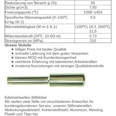
Reduzierung von Bereich ψ (%)
65
Dichte g/cm3)
7,93
Fixierungspunkt (℃)
1398~1454
Spezifische Wärmekapazität (0~100℃,
0,5
kJ·kg-1K-1)
Wärmeleitfähigkeit (W·m-1·K-1)
(100℃) 16,3, (500℃)
21,5
Widerstandskraft (20℃, 10-6Ω·m)
0,73
Streckgrenze σs (MPa)
210
Unsere Vorteile
★ billiger Preis mit bester Qualität
★ schnelle Lieferung mit dem guten Verpacken
★ kleines MOQ mit Kundenbezogenheit
★ reichliche Erfahrung mit talentierten Arbeitskräften
★ moderne Ausrüstungen mit strenger Qualitätskontrolle
Edelstahlwellen-Stiftdübel
Wir stellen viele Stifte mit verschiedenen Entwürfen für
kundengebundenen Service, unseren Stiftmateriellen
Abdeckungsedelstahl, Kohlenstoffstahl, Aluminium, Messing,
Plastik und Titan her.