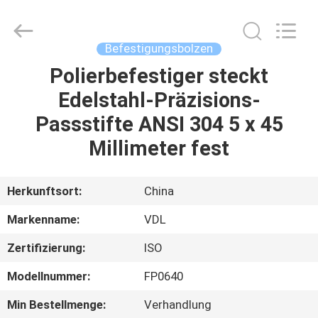
HARDWARE
CO.,
LTD.
All
Rights
Befestigungsbolzen
Reserved.
Polierbefestiger steckt
HAUS
Edelstahl-Präzisions-
PRODUKTE
Passstifte ANSI 304 5 x 45
Millimeter fest
ÜBER
UNS
Herkunftsort:
China
Markenname:
VDL
FABRIK-
Zertifizierung:
ISO
AUSFLUG
Modellnummer:
FP0640
QUALITÄTSKONTROLLE
Min Bestellmenge:
Verhandlung