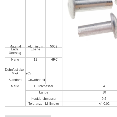
Material
Aluminium
5052
Ende/
Ebene
Überzug
Härte
12
HRC
Dehnfestigkeit
MPA
205
Standard
Gewohnheit
Maße
Durchmesser
4
Länge
10
Kopfdurchmesser
9,5
Toleranzen Millimeter
+/--0,02