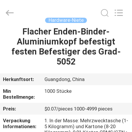
HARDWARE
CO.,
LTD.
All
Rights
Hardware-Niete
Reserved.
Flacher Enden-Binder-
HAUS
Aluminiumkopf befestigt
PRODUKTE
festen Befestiger des Grad-
5052
ÜBER
UNS
Herkunftsort:
Guangdong, China
Min
1000 Stücke
FABRIK-
Bestellmenge:
AUSFLUG
Preis:
$0.07/pieces 1000-4999 pieces
Verpackung
1. In der Masse: Mehrzwecktasche (1-
QUALITÄTSKONTROLLE
Informationen:
5 Kilogramm) und Kartone (8-20