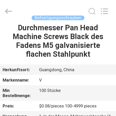
HARDWARE
CO.,
LTD.
All
Rights
Befestigungsschrauben
Reserved.
Durchmesser Pan Head
HAUS
Machine Screws Black des
PRODUKTE
Fadens M5 galvanisierte
flachen Stahlpunkt
ÜBER
UNS
Herkunftsort:
Guangdong, China
Markenname:
V
FABRIK-
Min
100 Stücke
AUSFLUG
Bestellmenge:
Preis:
$0.08/pieces 100-4999 pieces
QUALITÄTSKONTROLLE