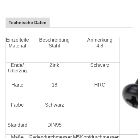
Technische Daten
Einzelteile
Beschreibung
Anmerkung
Material
Stahl
4,8
Ende/
Zink
Schwarz
Überzug
Härte
18
HRC
Farbe
Schwarz
Standard
DIN95
Maße
Fadendurchmesser.
M5
Kopfdurchmesser.