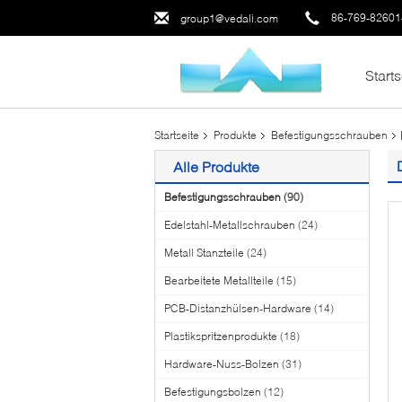
86-769-8260
group1@vedali.com
Starts
Startseite
Produkte
Befestigungsschrauben
Alle Produkte
Befestigungsschrauben
(90)
Edelstahl-Metallschrauben
(24)
Metall Stanzteile
(24)
Bearbeitete Metallteile
(15)
PCB-Distanzhülsen-Hardware
(14)
Plastikspritzenprodukte
(18)
Hardware-Nuss-Bolzen
(31)
Befestigungsbolzen
(12)