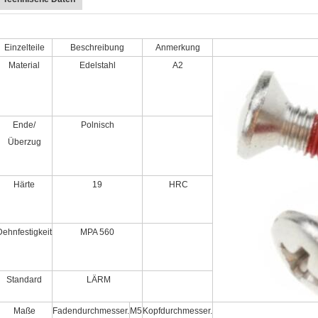
Einzelteile
Beschreibung
Anmerkung
Material
Edelstahl
A2
Ende/
Polnisch
Überzug
Härte
19
HRC
Dehnfestigkeit
MPA 560
Standard
LÄRM
Maße
Fadendurchmesser.
M5
Kopfdurchmesser.