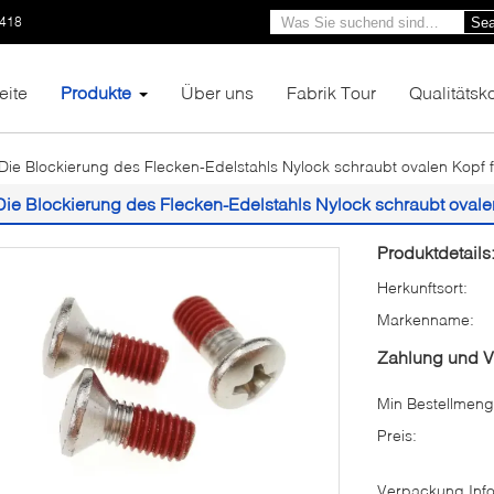
1418
Sea
eite
Produkte
Über uns
Fabrik Tour
Qualitätsko
Die Blockierung des Flecken-Edelstahls Nylock schraubt ovalen Kopf
Die Blockierung des Flecken-Edelstahls Nylock schraubt oval
Produktdetails
Herkunftsort:
Markenname:
Zahlung und 
Min Bestellmeng
Preis:
Verpackung Info