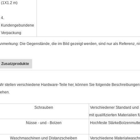
(1X1.2 m)
4.
Kundengebundene
Verpackung
nmerkung: Die Gegenstände, die im Bild gezeigt werden, sind nur als Referenz, nic
Zusatzprodukte
ir stellen verschiedene Hardware-Teile her, können Sie folgende Beschreibungen 
sehen.
Schrauben
Verschiedener Standard und n
mit qualifizierten Materialie
Nüsse - und - Bolzen
Hochfeste StärkeBolzenmutter
Waschmaschinen und Distanzscheiben
Verschiedene Materialwaschm