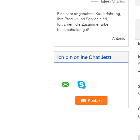
—— Rajeev Sharma
Eine sehr angenehme Kauferfahrung,
Ihre Produkt und Service sind,
fortfahren, die Zusammenarbeit
beizubehalten gut!
—— Antonio
Ich bin online Chat Jetzt
B
S
v
3
O
O