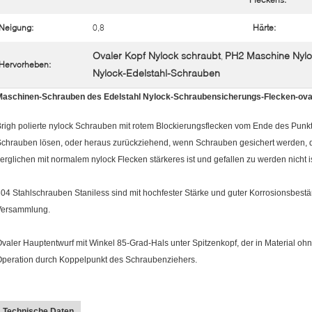
Neigung:
0,8
Härte:
Ovaler Kopf Nylock schraubt
PH2 Maschine Nylo
,
Hervorheben:
Nylock-Edelstahl-Schrauben
Maschinen-Schrauben des Edelstahl Nylock-Schraubensicherungs-Flecken-ova
righ polierte nylock Schrauben mit rotem Blockierungsflecken vom Ende des Punkte
chrauben lösen, oder heraus zurückziehend, wenn Schrauben gesichert werden, d
erglichen mit normalem nylock Flecken stärkeres ist und gefallen zu werden nicht is
04 Stahlschrauben Staniless sind mit hochfester Stärke und guter Korrosionsbestän
Versammlung.
valer Hauptentwurf mit Winkel 85-Grad-Hals unter Spitzenkopf, der in Material ohne
peration durch Koppelpunkt des Schraubenziehers.
Technische Daten