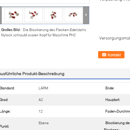
Großes Bild :
Die Blockierung des Flecken-Edelstahls
Nylock schraubt ovalen Kopf für Maschine PH2
Versorgungsmate
Kontakt
Ausführliche Produkt-Beschreibung
Standard:
LÄRM
Ende:
Grad:
A2
Hauptart:
Länge:
12
Faden-Durchme
Ebene
Blockierung de
Punkt:
Fleckens: