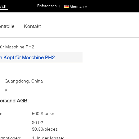
Referenzen
|
rch
German
ntrolle
Kontakt
 für Maschine PH2
en Kopf für Maschine PH2
:
Guangdong, China
V
Versand AGB:
e:
500 Stücke
$0.02 -
$0.30/pieces
rmationen:
1. In der Masse: