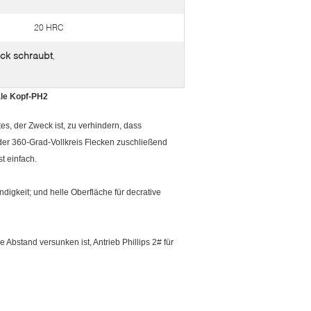
20 HRC
ck schraubt
,
le Kopf-PH2
s, der Zweck ist, zu verhindern, dass
er 360-Grad-Vollkreis Flecken zuschließend
t einfach.
digkeit; und helle Oberfläche für decrative
 Abstand versunken ist, Antrieb Phillips 2# für